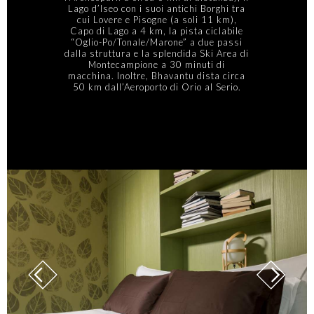
Lago d’Iseo con i suoi antichi Borghi tra
cui Lovere e Pisogne (a soli 11 km),
Capo di Lago a 4 km, la pista ciclabile
“Oglio-Po/Tonale/Marone” a due passi
dalla struttura e la splendida Ski Area di
Montecampione a 30 minuti di
macchina. Inoltre, Bhavantu dista circa
50 km dall’Aeroporto di Orio al Serio.
BOOKING ONLINE
SELEZIONA LE DATE
DI ARRIVO E PARTENZA E
VERIFICA LA DISPONIBILITÀ
ARRIVO
PARTENZA
ADULTI