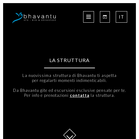
IT
IT
IT
IT
HOME
LA STRUTTURA
LA STRUTTURA
SCEGLI LA LINGUA
LE SUITES
La nuovissima struttura di Bhavantu ti aspetta
ITALIANO
per regalarti momenti indimenticabili.
LA SPA
ENGLISH
Da Bhavantu gite ed escursioni esclusive pensate per te.
FORMULE DI SOGGIORNO
Per info e prenotazioni
contatta
la struttura.
CONTATTI